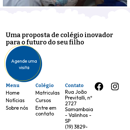
Uma proposta de colégio inovador
para o futuro do seu filho
Agende uma
visita
Menu
Colégio
Contato
Rua João
Home
Matriculas
Previtalli, nº
Notícias
Cursos
2727
Sobre nós
Entre em
Samambaia
contato
- Valinhos -
SP
(19) 3829-