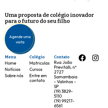
Uma proposta de colégio inovador
para o futuro do seu filho
Agende uma
visita
Menu
Colégio
Contato
Rua João
Home
Matriculas
Previtalli, nº
Notícias
Cursos
2727
Sobre nós
Entre em
Samambaia
contato
- Valinhos -
SP
(19) 3829-
5110
(19) 99217-
6561