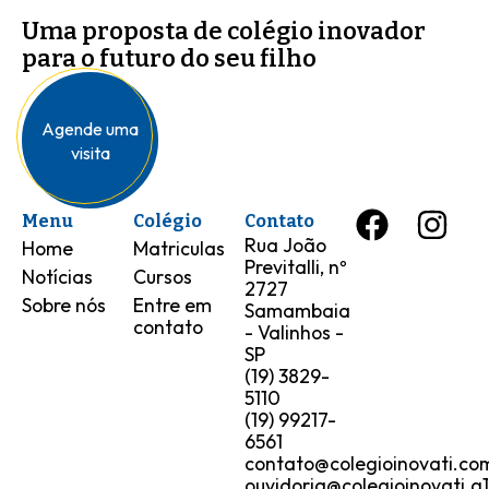
Uma proposta de colégio inovador
para o futuro do seu filho
Agende uma
visita
Menu
Colégio
Contato
Rua João
Home
Matriculas
Previtalli, nº
Notícias
Cursos
2727
Sobre nós
Entre em
Samambaia
contato
- Valinhos -
SP
(19) 3829-
5110
(19) 99217-
6561
contato@colegioinovati.co
ouvidoria@colegioinovati.g1