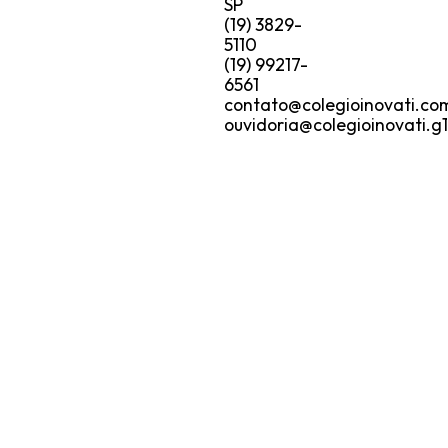
SP
(19) 3829-
5110
(19) 99217-
6561
contato@colegioinovati.co
ouvidoria@colegioinovati.g1