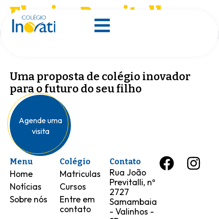
Elenice Previtalle
Uma proposta de colégio inovador
para o futuro do seu filho
Agende uma
visita
Menu
Colégio
Contato
Rua João
Home
Matriculas
Previtalli, nº
Notícias
Cursos
2727
Sobre nós
Entre em
Samambaia
contato
- Valinhos -