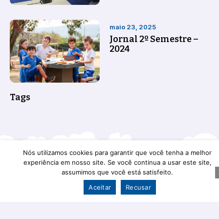
maio 23, 2025
Jornal 2º Semestre –
2024
Tags
Nós utilizamos cookies para garantir que você tenha a melhor
experiência em nosso site. Se você continua a usar este site,
assumimos que você está satisfeito.
Uma proposta de colégio inovador
para o futuro do seu filho
Aceitar
Recusar